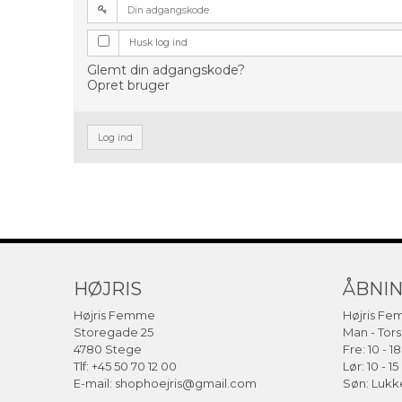
Husk log ind
Glemt din adgangskode?
Opret bruger
Log ind
HØJRIS
ÅBNI
Højris Femme
Højris F
Storegade 25
Man - Tors:
4780 Stege
Fre: 10 - 18
Tlf: +45 50 70 12 00
Lør: 10 - 15
E-mail:
shophoejris@gmail.com
Søn: Lukk