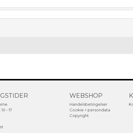
NGSTIDER
WEBSHOP
K
emme
Handelsbetingelser
K
 10 - 17
Cookie + persondata
Copyright
et