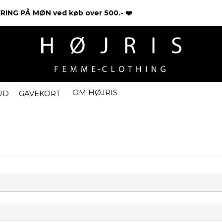
ING PÅ MØN ved køb over 500.- ❤️
OM HØJRIS
UD
GAVEKORT