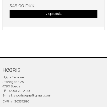
549,00 DKK
Vis produkt
HØJRIS
Højris Femme
Storegade 25
4780 Stege
Tlf: +45 50 70 12 00
E-mail:
shophoejris@gmail.com
CVR nr: 36537280