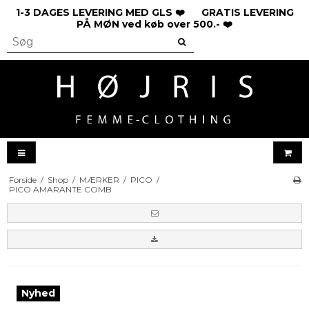
1-3 DAGES LEVERING MED GLS ❤️ GRATIS LEVERING
PÅ MØN ved køb over 500.- ❤️
Forside
/
Shop
/
MÆRKER
/
PICO
/
PICO AMARANTE COMB
Nyhed