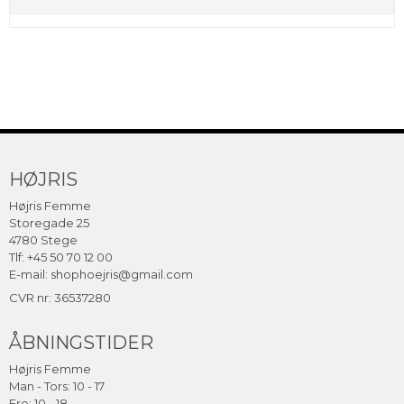
HØJRIS
Højris Femme
Storegade 25
4780 Stege
Tlf: +45 50 70 12 00
E-mail:
shophoejris@gmail.com
CVR nr: 36537280
ÅBNINGSTIDER
Højris Femme
Man - Tors: 10 - 17
Fre: 10 - 18